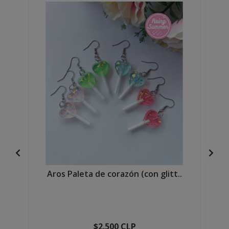
Aros Paleta de corazón (con glitt..
A
$2.500 CLP