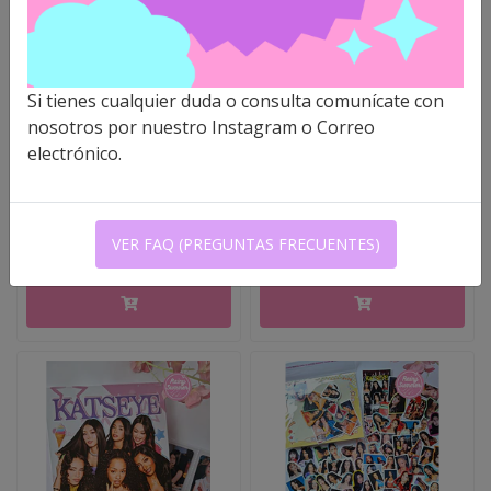
KATSEYE - MYSTERY
KATSEYE - POSTALES
Si tienes cualquier duda o consulta comunícate con
BOX
nosotros por nuestro Instagram o Correo
electrónico.
$14.500 CLP
$7.500 CLP
-
+
-
+
VER FAQ (PREGUNTAS FRECUENTES)