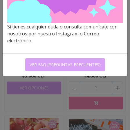
Si tienes cualquier duda o consulta comunícate con
nosotros por nuestro Instagram o Correo
electrónico.
AESPA & ENHYPEN -
ENHYPEN - TARJETAS ID
MYSTERY BAGS
(IDENTIFICA..
VER FAQ (PREGUNTAS FRECUENTES)
$3.000 CLP
$4.800 CLP
-
+
VER OPCIONES