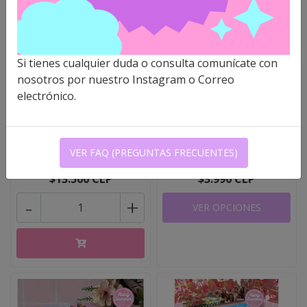
Si tienes cualquier duda o consulta comunícate con
nosotros por nuestro Instagram o Correo
electrónico.
TWICE - MYSTERY BOX
TWICE - PELUCHES
(MIX DE PRODU..
CABECITAS BABY L..
VER FAQ (PREGUNTAS FRECUENTES)
$13.500 CLP
$3.990 CLP
-
+
VER OPCIONES