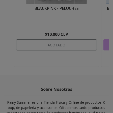
BLACKPINK - PELUCHES
BL
$10.000 CLP
AGOTADO
Sobre Nosotros
Rainy Summer es una Tienda Física y Online de productos K-
pop, de papelería y accesorios. Ofrecemos tanto productos
importados como también productos handmade (exclusivos)