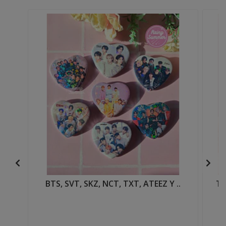
BTS, SVT, SKZ, NCT, TXT, ATEEZ Y ..
TW