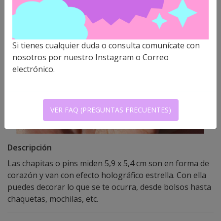
Si tienes cualquier duda o consulta comunícate con
nosotros por nuestro Instagram o Correo
electrónico.
VER FAQ (PREGUNTAS FRECUENTES)
Descripción
Las chapitas o pins miden 5,9 x 5,4 cm son en forma de
corazón y van con efecto holográfico estrella. Con ella
puedes decorar lo que se te ocurra, desde bolsos hasta
chaquetas, mochilas, etc.