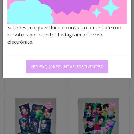
LOMOCARDS HOLO
LOMOCARDS HOLO
Si tienes cualquier duda o consulta comunícate con
LAMINADAS - ITZY C..
LAMINADAS TXT - FI..
nosotros por nuestro Instagram o Correo
electrónico.
$3.000 CLP
$3.000 CLP
VER FAQ (PREGUNTAS FRECUENTES)
VER OPCIONES
VER OPCIONES