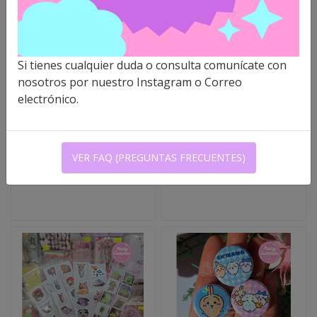
CHIIKAWA - STICKERS
STICKER GEMAS -
Si tienes cualquier duda o consulta comunícate con
HOLOGRÁFICOS
MARIPOSAA Y BOWS
nosotros por nuestro Instagram o Correo
electrónico.
$2.000 CLP
$2.200 CLP
VER FAQ (PREGUNTAS FRECUENTES)
VER OPCIONES
VER OPCIONES