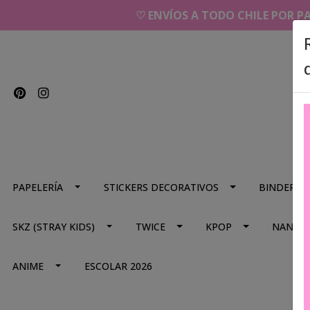
♡ ENVÍOS A TODO CHILE POR P
PAPELERÍA
STICKERS DECORATIVOS
BINDERS
SKZ (STRAY KIDS)
TWICE
KPOP
NANA
ANIME
ESCOLAR 2026