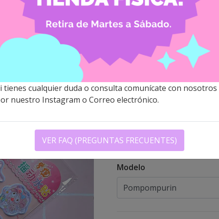
SANRIO - 
AGUA (POM
MY MELOD
$2.700 CLP
i tienes cualquier duda o consulta comunícate con nosotros
or nuestro Instagram o Correo electrónico.
Descripción
En estos sets los stickers c
decorar portadas de agendas
VER FAQ (PREGUNTAS FRECUENTES)
Modelo