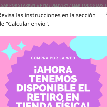
AGAR POR STARKEN & PYME DELIVERY / LEER TODOS LOS
Revisa las instrucciones en la sección
de "Calcular envío".
SLEEVES/TOPLOADERS
PHOTOCARDS HOLDER/ KEYCHAI
ITA BAGS
ACCESORIOS
PRODUCTOS A PEDIDO