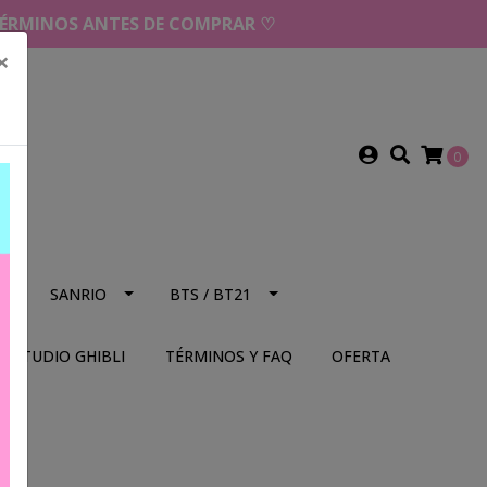
 TÉRMINOS ANTES DE COMPRAR ♡
×
0
NS
SANRIO
BTS / BT21
STUDIO GHIBLI
TÉRMINOS Y FAQ
OFERTA