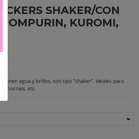
STICKERS SHAKER/CON
POMPURIN, KUROMI,
Y)
ontienen agua y brillos, son tipo "shaker", ideales para
, journals, etc.