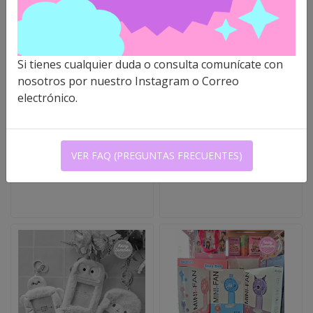
SANRIO - PINS
SANRIO - TOTEBAG
Si tienes cualquier duda o consulta comunícate con
HOLOGRÁFICOS
GRUPAL
nosotros por nuestro Instagram o Correo
electrónico.
$1.200 CLP
$7.000 CLP
VER FAQ (PREGUNTAS FRECUENTES)
VER OPCIONES
NO DISPONIBLE