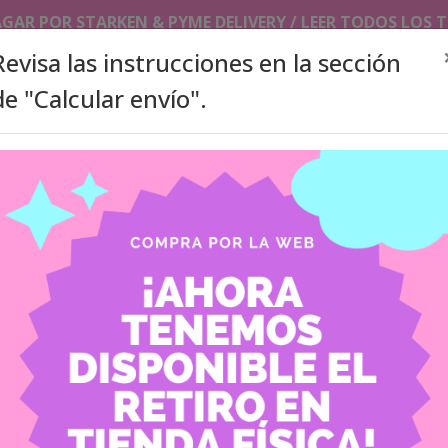
AGAR POR STARKEN & PYME DELIVERY / LEER TODOS LOS
Revisa las instrucciones en la sección
de "Calcular envío".
SLEEVES/TOPLOADERS
PHOTOCARDS HOLDER/ KEYCHAI
ITA BAGS
ACCESORIOS
PRODUCTOS A PEDIDO