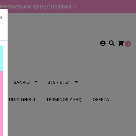
 TÉRMINOS ANTES DE COMPRAR ♡
×
0
NS
SANRIO
BTS / BT21
STUDIO GHIBLI
TÉRMINOS Y FAQ
OFERTA