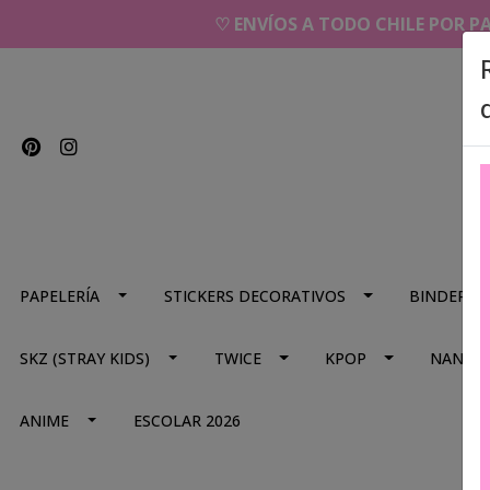
♡ ENVÍOS A TODO CHILE POR P
PAPELERÍA
STICKERS DECORATIVOS
BINDERS
SKZ (STRAY KIDS)
TWICE
KPOP
NANA
ANIME
ESCOLAR 2026