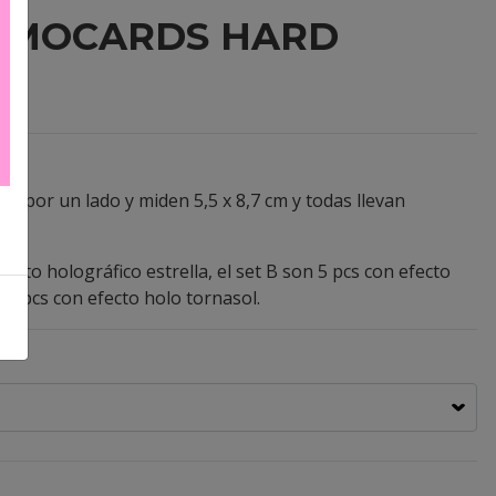
LOMOCARDS HARD
 por un lado y miden 5,5 x 8,7 cm y todas llevan
fecto holográfico estrella, el set B son 5 pcs con efecto
 6 pcs con efecto holo tornasol.