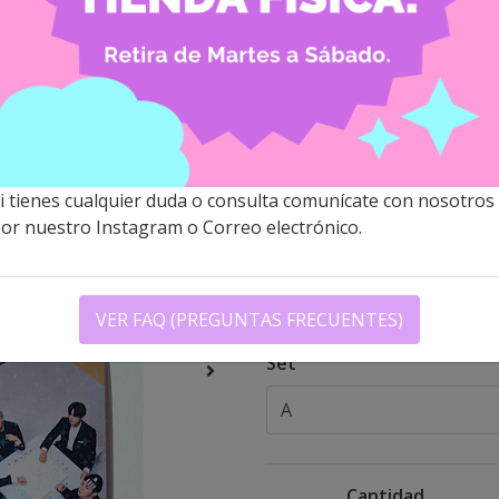
SHINee - 
$3.000 CLP
Descripción
i tienes cualquier duda o consulta comunícate con nosotros
Las lomocards son handmade,
or nuestro Instagram o Correo electrónico.
laminado glossy.
El set A contiene 6 pcs con e
holo mariposa y el set C son
VER FAQ (PREGUNTAS FRECUENTES)
Set
Cantidad