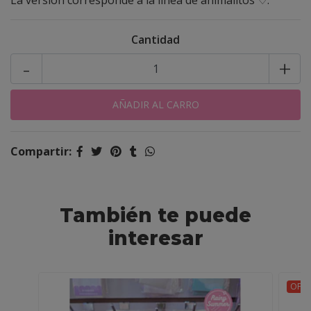
La versión corresponde a la linea de animalitos ♡.
Cantidad
-
+
Compartir:
También te puede
interesar
OFER