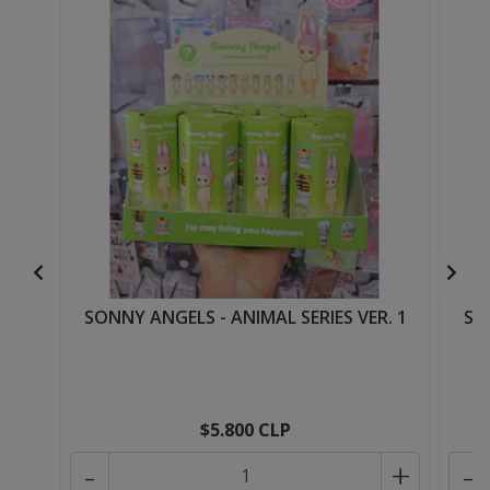
SONNY ANGELS - ANIMAL SERIES VER. 1
SO
$5.800 CLP
-
+
-