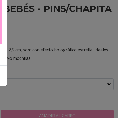
 BEBÉS - PINS/CHAPITA
den 2,5 cm, som con efecto holográfico estrella. Ideales
os y/o mochilas.