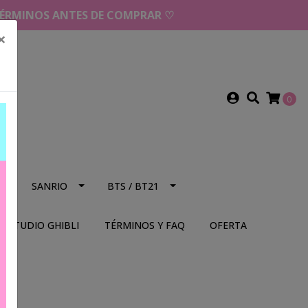
 TÉRMINOS ANTES DE COMPRAR ♡
×
0
NS
SANRIO
BTS / BT21
STUDIO GHIBLI
TÉRMINOS Y FAQ
OFERTA