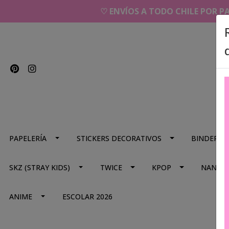
♡ ENVÍOS A TODO CHILE POR P
PAPELERÍA
STICKERS DECORATIVOS
BINDERS
SKZ (STRAY KIDS)
TWICE
KPOP
NANA
ANIME
ESCOLAR 2026