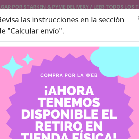
AGAR POR STARKEN & PYME DELIVERY / LEER TODOS LOS
Revisa las instrucciones en la sección
de "Calcular envío".
SLEEVES/TOPLOADERS
PHOTOCARDS HOLDER/ KEYCHAI
ITA BAGS
ACCESORIOS
PRODUCTOS A PEDIDO