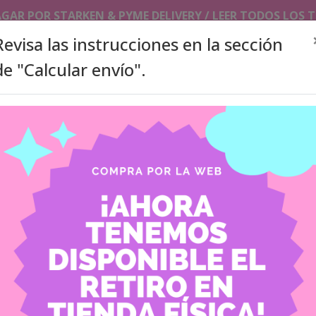
AGAR POR STARKEN & PYME DELIVERY / LEER TODOS LOS
Revisa las instrucciones en la sección
de "Calcular envío".
SLEEVES/TOPLOADERS
PHOTOCARDS HOLDER/ KEYCHAI
ITA BAGS
ACCESORIOS
PRODUCTOS A PEDIDO