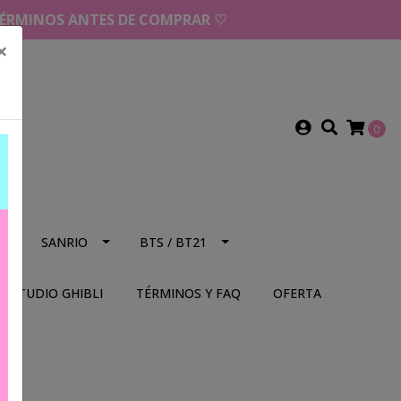
 TÉRMINOS ANTES DE COMPRAR ♡
×
0
NS
SANRIO
BTS / BT21
STUDIO GHIBLI
TÉRMINOS Y FAQ
OFERTA