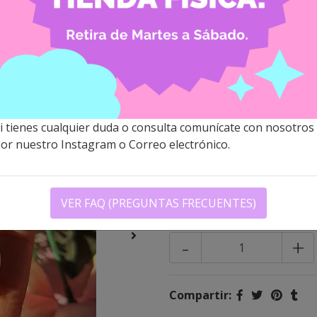
STRAY KIDS
SKZOO
$1.200 CLP
i tienes cualquier duda o consulta comunícate con nosotros
Personajes
or nuestro Instagram o Correo electrónico.
VER FAQ (PREGUNTAS FRECUENTES)
Cantidad
-
+
Compartir: