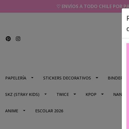
♡ ENVÍOS A TODO CHILE POR P
PAPELERÍA
STICKERS DECORATIVOS
BINDERS
SKZ (STRAY KIDS)
TWICE
KPOP
NANA
ANIME
ESCOLAR 2026