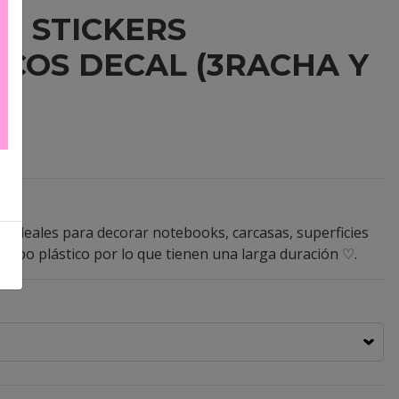
 - STICKERS
COS DECAL (3RACHA Y
on ideales para decorar notebooks, carcasas, superficies
 tipo plástico por lo que tienen una larga duración ♡.