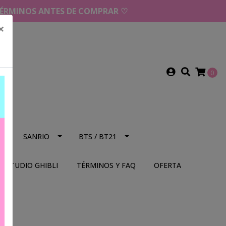
 TÉRMINOS ANTES DE COMPRAR ♡
×
0
NS
SANRIO
BTS / BT21
STUDIO GHIBLI
TÉRMINOS Y FAQ
OFERTA