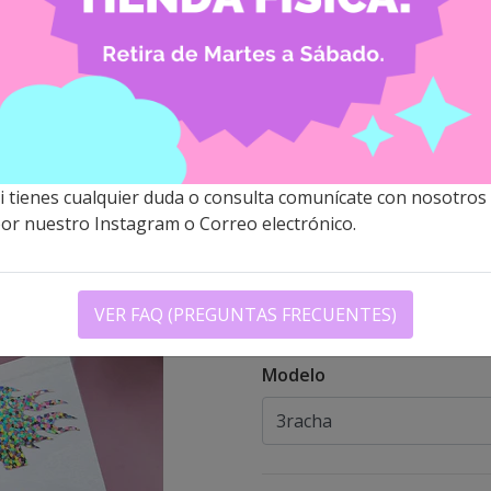
STRAY KIDS
HOLOGRÁFI
STAY)
$1.500 CLP
i tienes cualquier duda o consulta comunícate con nosotros
or nuestro Instagram o Correo electrónico.
Descripción
Los stickers holográficos s
externas. Son de un material
VER FAQ (PREGUNTAS FRECUENTES)
Modelo