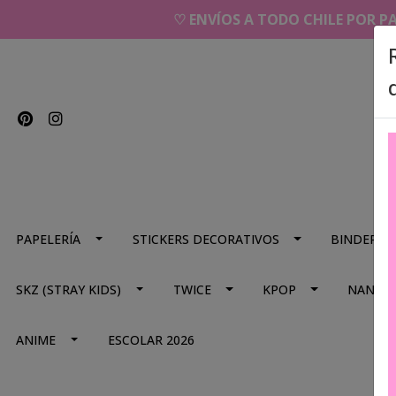
♡ ENVÍOS A TODO CHILE POR P
PAPELERÍA
STICKERS DECORATIVOS
BINDERS
SKZ (STRAY KIDS)
TWICE
KPOP
NANA
ANIME
ESCOLAR 2026