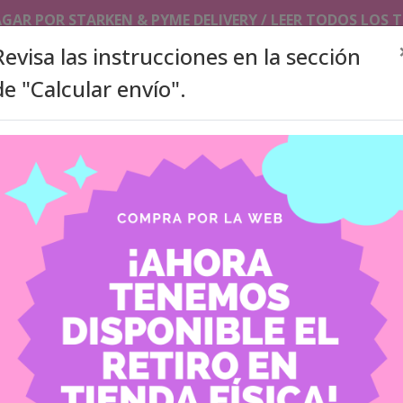
AGAR POR STARKEN & PYME DELIVERY / LEER TODOS LOS
Revisa las instrucciones en la sección
de "Calcular envío".
SLEEVES/TOPLOADERS
PHOTOCARDS HOLDER/ KEYCHAI
ITA BAGS
ACCESORIOS
PRODUCTOS A PEDIDO