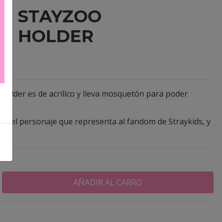
 - STAYZOO
D HOLDER
holder es de acrílico y lleva mosquetón para poder
as.
 es el personaje que representa al fandom de Straykids, y