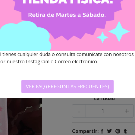
STRAY KIDS
PHOTOCAR
$6.900 CLP
i tienes cualquier duda o consulta comunícate con nosotros
Descripción
Este photocard 
or nuestro Instagram o Correo electrónico.
colgarlo de bolsos o mochil
El diseño es de Stayzoo que
es exclusivo de la tienda.
VER FAQ (PREGUNTAS FRECUENTES)
Cantidad
-
+
Compartir: