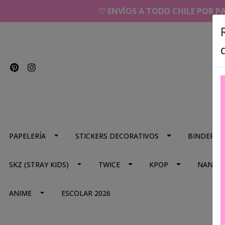
♡ ENVÍOS A TODO CHILE POR P
PAPELERÍA
STICKERS DECORATIVOS
BINDERS
SKZ (STRAY KIDS)
TWICE
KPOP
NANA
ANIME
ESCOLAR 2026