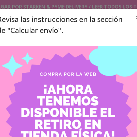
AGAR POR STARKEN & PYME DELIVERY / LEER TODOS LOS
Revisa las instrucciones en la sección
de "Calcular envío".
SLEEVES/TOPLOADERS
PHOTOCARDS HOLDER/ KEYCHAI
ITA BAGS
ACCESORIOS
PRODUCTOS A PEDIDO