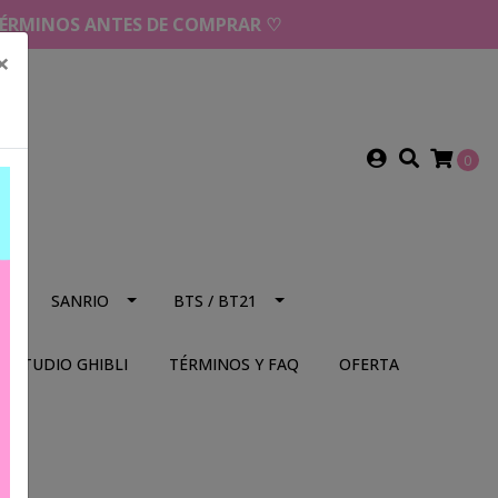
 TÉRMINOS ANTES DE COMPRAR ♡
×
0
NS
SANRIO
BTS / BT21
STUDIO GHIBLI
TÉRMINOS Y FAQ
OFERTA