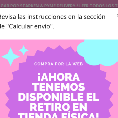
AGAR POR STARKEN & PYME DELIVERY / LEER TODOS LOS
Revisa las instrucciones en la sección
de "Calcular envío".
SLEEVES/TOPLOADERS
PHOTOCARDS HOLDER/ KEYCHAI
ITA BAGS
ACCESORIOS
PRODUCTOS A PEDIDO