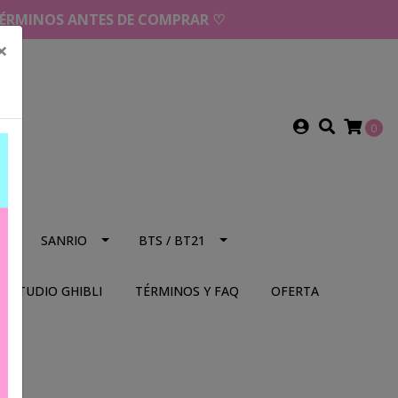
 TÉRMINOS ANTES DE COMPRAR ♡
×
0
NS
SANRIO
BTS / BT21
STUDIO GHIBLI
TÉRMINOS Y FAQ
OFERTA