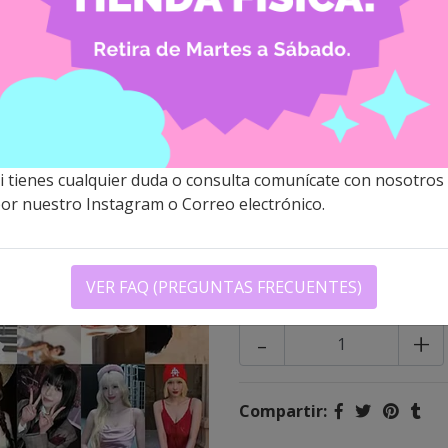
TWICE - L
$7.500 CLP
Descripción
i tienes cualquier duda o consulta comunícate con nosotros
*MODELO EXCLUSIVO DE L
or nuestro Instagram o Correo electrónico.
La caja contiene 55 lomoca
Momo).
VER FAQ (PREGUNTAS FRECUENTES)
Cantidad
-
+
Compartir: