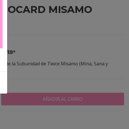
OMOCARD MISAMO
A WEB*
rds de la Subunidad de Twice Misamo (Mina, Sana y