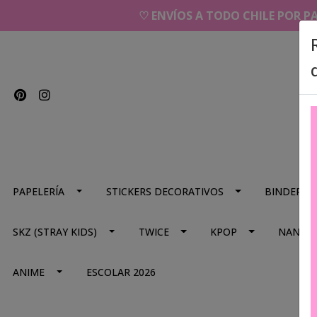
♡ ENVÍOS A TODO CHILE POR P
PAPELERÍA
STICKERS DECORATIVOS
BINDERS
SKZ (STRAY KIDS)
TWICE
KPOP
NANA
ANIME
ESCOLAR 2026