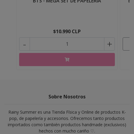
BTS - MEGA SET DE PAPELERÍA
BL
$10.990 CLP
-
+
Sobre Nosotros
Rainy Summer es una Tienda Física y Online de productos K-
pop, de papelería y accesorios. Ofrecemos tanto productos
importados como también productos handmade (exclusivos)
hechos con mucho cariño ♡.