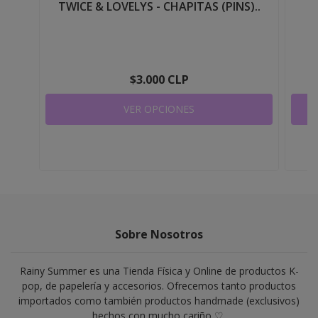
TWICE & LOVELYS - CHAPITAS (PINS)..
B
$3.000 CLP
VER OPCIONES
Sobre Nosotros
Rainy Summer es una Tienda Física y Online de productos K-
pop, de papelería y accesorios. Ofrecemos tanto productos
importados como también productos handmade (exclusivos)
hechos con mucho cariño ♡.