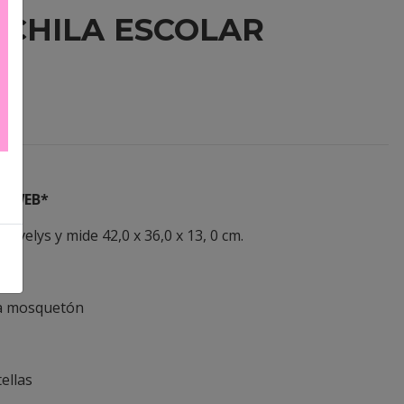
OCHILA ESCOLAR
A WEB*
 lovelys y mide 42,0 x 36,0 x 13, 0 cm.
das
eva mosquetón
tellas