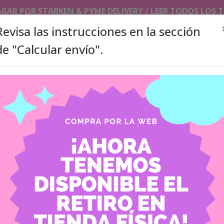
AGAR POR STARKEN & PYME DELIVERY / LEER TODOS LOS
Revisa las instrucciones en la sección
de "Calcular envío".
SLEEVES/TOPLOADERS
PHOTOCARDS HOLDER/ KEYCHAI
ITA BAGS
ACCESORIOS
PRODUCTOS A PEDIDO