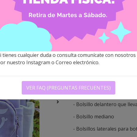
TWICE - M
LOVELYS
$27.900 CLP
i tienes cualquier duda o consulta comunícate con nosotros
Descripción
or nuestro Instagram o Correo electrónico.
*MODELO EXCLUSIVO DE L
La mochila lleva el diseño de
VER FAQ (PREGUNTAS FRECUENTES)
- Espalda y correas acolcha
- Bolsillo delantero que ll
- Bolsillo mediano
- Bolsillos laterales para bo