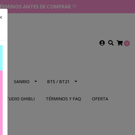
 TÉRMINOS ANTES DE COMPRAR ♡
×
0
NS
SANRIO
BTS / BT21
STUDIO GHIBLI
TÉRMINOS Y FAQ
OFERTA