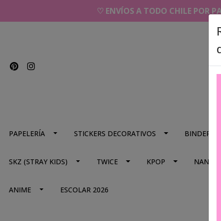
♡ ENVÍOS A TODO CHILE POR P
PAPELERÍA
STICKERS DECORATIVOS
BINDERS
SKZ (STRAY KIDS)
TWICE
KPOP
NANA
ANIME
ESCOLAR 2026